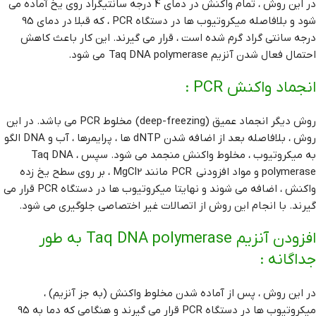
در این روش ، تمام واکنش در دمای 4 درجه سانتیگراد روی یخ آماده می
شود و بلافاصله میکروتیوب ها در دستگاه PCR ، که قبلا در دمای 95
درجه سانتی گراد گرم شده است ، قرار می گیرند. این کار باعث کاهش
احتمال فعال شدن آنزیم Taq DNA polymerase می شود.
انجماد واکنش PCR :
روش دیگر انجماد عمیق (deep-freezing) مخلوط PCR می باشد. در این
روش ، بلافاصله بعد از اضافه شدن dNTP ها ، پرایمرها ، آب و DNA الگو
به میکروتیوب ، مخلوط واکنش منجمد می شود. سپس ، Taq DNA
polymerase و مواد افزودنی PCR مانند MgCl2 ، بر روی سطح یخ زده
واکنش ، اضافه می شوند و نهایتا میکروتیوب ها در دستگاه PCR قرار می
گیرند. با انجام این روش از اتصالات غیر اختصاصی جلوگیری می شود.
افزودن آنزیم Taq DNA polymerase به طور
جداگانه :
در این روش ، پس از آماده شدن مخلوط واکنش (به جز آنزیم) ،
میکروتیوب ها در دستگاه PCR قرار می گیرند و هنگامی که دما به 95