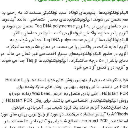
الیگونوکلئوتیدها ، پلیمرهای کوتاه اسید نوکلئیکی هستند که به راحتی به
هم متصل می شوند. الیگونوکلئوتیدهای بسیار اختصاصی ، مانند آپتامرها
، در دماهای پایین تر به آنزیم Taq DNA polymerase متصل می شوند و
آنزیم را در مخلوط واکنش غیرفعال می کنند. تنها در دماهای بالاتر،
الیگونوکلئوتیدها از آنزیم Taq DNA polymerase جدا می شوند و به
آنزیم اجازه شرکت در واکنش را می دهند. در دمای 50 درجه سانتیگراد،
آنزیم در حضور الیگونوکلئوتیدهای بسیار اختصاصی غیر فعال می ماند. در
دمای بالاتر از 50 درجه سانتیگراد ، الیگونوکلئوتیدها از Taq جدا می شوند
و آنزیم در واکنش آزاد می شود.
موارد ذکر شده ، برخی از بهترین روش های مورد استفاده برای Hotstart
PCR می باشند. با این وجود ، بهترین روش های سازگارشده برای
Hotstart PCR ، آنتی بادی متصل به آنزیم ، Wax bead (دانه موم) و
روش الیگونوکلئوتیدی اختصاصی می باشند. برای روش‌ Hotstart PCR از
یک اصلاح‌کننده آنزیم مانند یک گروه شیمیایی ، آنتی‌بادی ، مولکول
Affibody یا آپتامر استفاده می‌کنند. دو مورد از رایج ترین روش های مورد
استفاده در Hotstart PCR ، اصلاح شیمیایی و آنتی بادی ها هستند. در
حالی که همه این روش ها فعالیت آنزیم پلیمراز را در دمای اتاق مهار می