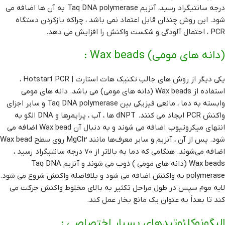
درجه سانتیگراد رسید، آنزیم Taq DNA polymerase به آن ها اضافه می
شود. این روش چندان قابل اعتماد نمی باشد ، چراکه بازکردن دستگاه
PCR ، احتمال آلودگی و شکست واکنش را افزایش می دهد.
(دانه های مومی) Wax beads :
یکی دیگر از روش های جالب تکنیک هات استارت | Hotstart PCR ،
استفاده از Wax beads (دانه های مومی) می باشد. دانه های مومی
وابسته به دما ، مانعی فیزیکی بین Taq DNA polymerase و سایر اجزای
واکنش PCR ایجاد می کنند. dNPT ها ، آب ، پرایمرها و DNA الگو به
انتهای میکروتیوب اضافه می شوند و به دنبال آن Wax bead اضافه می
شود. پس از آن ، آنزیم و سایر معرف‌ها مانند MgCl2 روی سطح Wax bead
اضافه می‌شوند. هنگامی که دما به بالاتر از 70 درجه سانتیگراد رسید ،
Wax beads (دانه های مومی ) ذوب می شوند و آنزیم Taq DNA
polymerase به واکنش اضافه می شود و بلافاصله واکنش شروع می شود.
لایه موم سپس در طول مراحل تکثیر به بالای مخلوط واکنش حرکت می
کند تا بعداً به عنوان یک مانع بخار عمل کند.
الیگونوکلئوتیدهای بسیار اختصاصی :