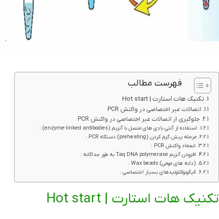
فهرست مطالب
تکنیک هات استارت | Hot start
اتصالات غیر اختصاصی در واکنش PCR
جلوگیری از اتصالات غیر اختصاصی در واکنش PCR
استفاده از آنتی بادی های متصل با آنزیم (enzyme-linked antibodies) :
مرحله پیش گرم کردن (preheating) دستگاه PCR :
انجماد واکنش PCR :
افزودن آنزیم Taq DNA polymerase به طور جداگانه :
(دانه های مومی) Wax beads :
الیگونوکلئوتیدهای بسیار اختصاصی :
تکنیک هات استارت | Hot start