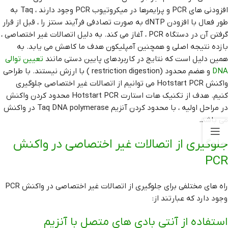
افزودنی های PCR و پرایمرها در میکروتیوب PCR وجود دارند ، Taq به
طور فعال با افزودن dNTP به صورت تصادفی فرآیند سنتز را ، قبل از قرار
گرفتن آن در دستگاه PCR ، آغاز می کند. به دلیل اتصالات غیر اختصاصی ،
بازده نتیجه اصلی و همچنین آمپلیکون هدف ما کاهش می یابد. به
همین دلیل است که نتایج در کاربردهای پایین دستی مانند
تعیین توالی
DNA
و هضم محدود (restriction digestion ) با ارزش نیستند. با طراحی
واکنش Hotstart PCR می توانیم از اتصالات غیر اختصاصی جلوگیری
کنیم. هدف از تکنیک هات استارت Hotstart PCR محدود کردن واکنش
در مراحل اولیه ، با محدود کردن آنزیم Taq DNA polymerase در واکنش
می باشد.
جلوگیری از اتصالات غیر اختصاصی در واکنش
PCR
راه های مختلفی برای جلوگیری از اتصالات غیر اختصاصی در واکنش PCR
وجود دارد که عبارتند از:
استفاده از آنتی بادی های متصل با آنزیم