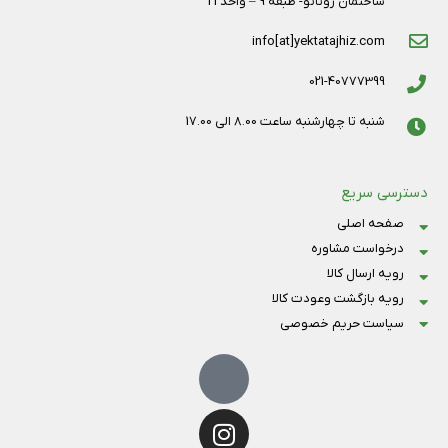
ساختمان روتانو- طبقه 9 – واحد 21
info[at]yektatajhiz.com
021-40777399
شنبه تا چهارشنبه ساعت 8.00 الی 17.00
دسترسی سریع
صفحه اصلی
درخواست مشاوره
رویه ارسال کالا
رویه بازگشت وعودت کالا
سیاست حریم خصوصی