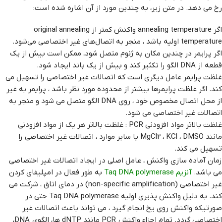
رخ می دهد. در متن زیر، به چندین مورد از آن اشاره شده است:
اگر annealing temperature واکنش کمتر از original annealing
temperature اولیه باشد ، منجر به اتصال‌های غیر اختصاصی می‌شود.
اگر پرایمر در چندین مکان به ژنوم متصل شود، ممکن است بیش از یک
قطعه از DNA الگو را تکثیر کند و بیش از یک باند ایجاد شود.
غلظت پرایمر عامل دیگری است که اتصالات غیر اختصاصی را تسهیل می
کند. اگر غلظت پرایمرها بیشتر از محدوده مورد نظر باشد ، پرایمر به غیر
از محل اتصال مخصوص خود ، روی DNA الگو متصل می شود و منجر به
اتصالات غیر اختصاصی می شود.
غلظت بالاتر مواد افزودنی PCR : غلظت بالاتر هر یک از مواد افزودنی
مانند MgCl2 ، KCl ، DMSO یا سایر موارد ، اتصالات غیر اختصاصی را
تسهیل می کند.
زمان آماده سازی واکنش ، عامل اصلی در ایجاد اتصالات غیر اختصاصی
می باشد.
آنزیم Taq DNA polymerase
به طور فعال در امپلیفای کردن
غیر اختصاصی (non-specific amplification) در دمای اتاق ، شرکت می
کند. به دلیل واکنش پذیری اولیه Taq DNA polymerase حتی در
صورتیکه واکنش روی یخ انجام گیرد ، می تواند باعث اتصالات غیر
اختصاصی گردد. تمام اجزاء واکنش PCR مانند dNTP ها، الگوی DNA،