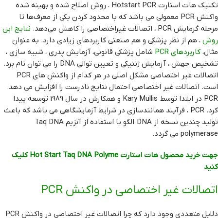
تکنیک هات استارت Hotstart PCR ، روش اصلاح شده و بهینه شده
واکنش PCR معمولی می باشد که با محدود کردن یکی از معرف‌ها تا
مرحله گرمایش PCR ، اتصالات غیراختصاصی را کاهش می‌دهد.
نتایج این
روش
، هم از نظر پزشکی و هم صنعتی کاربردهای زیادی دارد. به عنوان
مثال،
کاربردهای PCR
شامل پزشکی قانونی، آزمایش پدری ، شبیه سازی ،
تشخیص جهش ، آزمایش ژنتیکی و تعیین توالی DNA را می توان نام برد.
اتصالات غیر اختصاصی مشکل اصلی در هر کدام از واکنش های PCR
است. اتصالات غیر اختصاصی احتمال نتایج نادرست را افزایش می دهد.
PCR در ابتدا توسط Kary Mullis و همکارش در سال 1989 توسعه پیدا
کرد. PCR ، فرآیند همانندسازی در شرایط آزمایشگاهی می باشد که باعث
تولید چندین نسخه از DNA الگو با استفاده از آنزیم Taq DNA
polymerase می گردد.
جهت خرید محصول هات استارت Hot Start Taq DNA Polyme کلیک
کنید
اتصالات غیر اختصاصی در واکنش PCR
دلایل متعددی وجود دارد که چرا اتصالات غیر اختصاصی در واکنش PCR