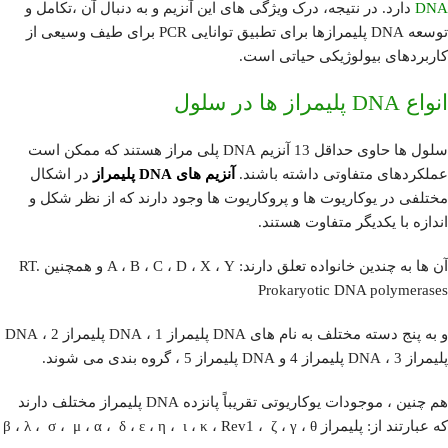
DNA
دارد. در نتیجه، درک ویژگی های این آنزیم و به دنبال آن ،تکامل و
توسعه DNA پلیمرازها برای تطبیق توانایی PCR برای طیف وسیعی از
کاربردهای بیولوژیکی حیاتی است.
انواع DNA پلیمراز ها در سلول
سلول ها حاوی حداقل 13 آنزیم DNA پلی مراز هستند که ممکن است
عملکردهای متفاوتی داشته باشند.
آنزیم های DNA پلیمراز
در اشکال
مختلفی در یوکاریوت ها و پروکاریوت ها وجود دارند که از نظر شکل و
اندازه با یکدیگر متفاوت هستند.
آن ها به چندین خانواده تعلق دارند: A ، B ، C ، D ، X ، Y و همچنین RT.
Prokaryotic DNA polymerases
و به پنج دسته مختلف به نام های DNA پلیمراز 1 ، DNA پلیمراز 2 ، DNA
پلیمراز 3 ، DNA پلیمراز 4 و DNA پلیمراز 5 ، گروه بندی می شوند.
هم چنین ، موجودات یوکاریوتی تقریباً پانزده DNA پلیمراز مختلف دارند
که عبارتند از: پلیمراز β ، λ ، σ ، μ ، α ، δ ، ε ، η ، ι ، κ ، Rev1 ، ζ ، γ ، θ