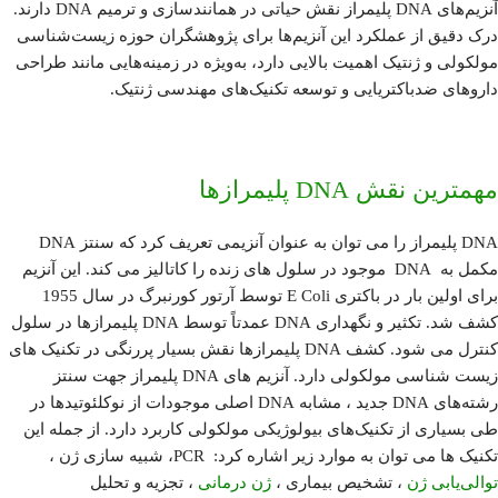
آنزیم‌های DNA پلیمراز نقش حیاتی در همانندسازی و ترمیم DNA دارند.
درک دقیق از عملکرد این آنزیم‌ها برای پژوهشگران حوزه زیست‌شناسی
مولکولی و ژنتیک اهمیت بالایی دارد، به‌ویژه در زمینه‌هایی مانند طراحی
داروهای ضدباکتریایی و توسعه تکنیک‌های مهندسی ژنتیک.
مهمترین نقش DNA پلیمرازها
DNA پلیمراز را می توان به عنوان آنزیمی تعریف کرد که سنتز DNA
مکمل به DNA موجود در سلول های زنده را کاتالیز می کند. این آنزیم
برای اولین بار در باکتری E Coli توسط آرتور کورنبرگ در سال 1955
کشف شد. تکثیر و نگهداری DNA عمدتاً توسط DNA پلیمرازها در سلول
کنترل می شود. کشف DNA پلیمرازها نقش بسیار پررنگی در تکنیک های
زیست شناسی مولکولی دارد. آنزیم های DNA پلیمراز جهت سنتز
رشته‌های DNA جدید ، مشابه DNA اصلی موجودات از نوکلئوتیدها در
طی بسیاری از تکنیک‌های بیولوژیکی مولکولی کاربرد دارد. از جمله این
تکنیک ها می توان به موارد زیر اشاره کرد: PCR، شبیه ‌سازی ژن ،
توالی‌یابی ژن
، تشخیص بیماری ،
ژن درمانی
، تجزیه و تحلیل