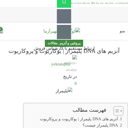
Skip to navigation
Skip to main content
0
منو
,
پروتئین و آنزیم
مقالات
ارتباط مستقیم با کارشناس فروش
آنزیم های DNA پلیمراز | یوکاریوت و پروکاریوت
yektatajhiz
در تاریخ
0
فهرست مطالب
آنزیم های DNA پلیمراز | یوکاریوت و پروکاریوت
DNA پلیمراز چیست؟