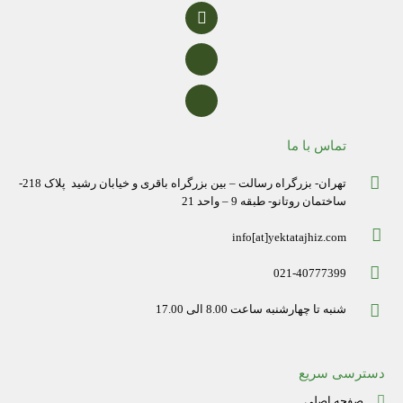
تماس با ما
تهران- بزرگراه رسالت – بین بزرگراه باقری و خیابان رشید پلاک 218-
ساختمان روتانو- طبقه 9 – واحد 21
info[at]yektatajhiz.com
021-40777399
شنبه تا چهارشنبه ساعت 8.00 الی 17.00
دسترسی سریع
صفحه اصلی