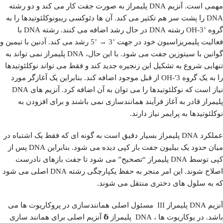
مهمی است. آنزیم DNA پلیمراز به صورت جفت کار می کند و دو رشته
DNA را پشت سر هم تکثیر می کند. آن ها دئوکسی ریبونوکلئوتیدها را به
گروه ’OH-3 رشته DNA در حال رشد اضافه می کنند. رشته DNA با
فعالیت پلیمریزاسیون خود در جهت ’3 → ’5 رشد می کند. آدنین با تیمین و
گوانین با سیتوزین جفت می شود. با این حال، DNA پلیمراز نمی تواند به
تنهایی شروع به تشکیل این زنجیره جدید کند و فقط می تواند نوکلئوتیدها
را به یک گروه 3′-OH از قبل موجود اضافه کند. بنابراین یک آغازگر مورد
نیاز است که نوکلئوتیدها را می توان به آن اضافه کرد. آنزیم های DNA
پلیمراز قادر به آغاز فرآیند همانندسازی نمی باشند و برای افزودن به
نوکلئوتیدها به پرایمر نیاز دارند.
عملکرد DNA پلیمراز بسیار دقیق است به گونه ای که فقط یک اشتباه در
میان حدود یک بیلیون جفت باز کپی دیده می شود. بنابراین DNA پس از
کپی توسط DNA پلیمراز “تصحیح” می شود تا جفت بازهای نادرست
اصلاح شوند. این امر منجر به حفظ یکپارچگی رشته DNA اصلی می شود
که به سلول های دختری منتقل می شوند.
آنزیم DNA پلیمراز III مسئول اصلی همانندسازی در پروکاریوت ها می
باشد. در یوکاریوت ها ، DNA پلیمراز 𝝳 آنزیم اصلی برای همانند سازی