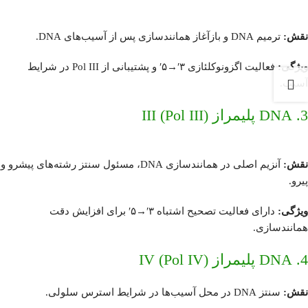
نقش:
ترمیم DNA و بازآغاز همانندسازی پس از آسیب‌های DNA.
ویژگی:
فعالیت اگزونوکلئازی ۳′→۵′ و پشتیبانی از Pol III در شرایط
آسیب.
3. DNA پلیمراز III (Pol III)
نقش:
آنزیم اصلی در همانندسازی DNA، مسئول سنتز رشته‌های پیشرو و
پیرو.
ویژگی:
دارای فعالیت تصحیح اشتباه ۳′→۵′ برای افزایش دقت
همانندسازی.
4. DNA پلیمراز IV (Pol IV)
نقش:
سنتز DNA در محل آسیب‌ها در شرایط استرس سلولی.