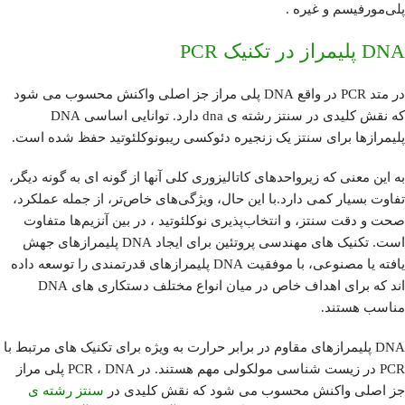
پلی‌مورفیسم و ​​غیره .
DNA پلیمراز در تکنیک PCR
در متد PCR در واقع DNA پلی مراز جز اصلی واکنش محسوب می شود
که نقش کلیدی در سنتز رشته ی dna دارد. توانایی اساسی DNA
پلیمرازها برای سنتز یک زنجیره دئوکسی ریبونوکلئوتید حفظ شده است.
به این معنی که زیرواحدهای کاتالیزوری کلی آنها از گونه ای به گونه دیگر،
تفاوت بسیار کمی دارد.با این حال، ویژگی‌های خاص‌تر، از جمله عملکرد،
صحت و دقت سنتز، و انتخاب‌پذیری نوکلئوتید ، در بین آنزیم‌ها متفاوت
است. تکنیک های مهندسی پروتئین برای ایجاد DNA پلیمرازهای جهش
یافته یا مصنوعی، با موفقیت DNA پلیمرازهای قدرتمندی را توسعه داده
اند که برای اهداف خاص در میان انواع مختلف دستکاری های DNA
مناسب هستند.
DNA پلیمرازهای مقاوم در برابر حرارت به ویژه برای تکنیک های مرتبط با
PCR در زیست شناسی مولکولی مهم هستند. در PCR ، DNA پلی مراز
جز اصلی واکنش محسوب می شود که نقش کلیدی در
سنتز رشته ی