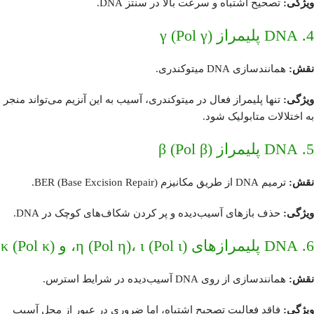
ویژگی:
تصحیح اشتباه و سرعت بالا در سنتز DNA.
4. DNA پلیمراز γ (Pol γ)
نقش:
همانندسازی DNA میتوکندری.
ویژگی:
تنها پلیمراز فعال در میتوکندری، آسیب به این آنزیم می‌تواند منجر
به اختلالات متابولیک شود.
5. DNA پلیمراز β (Pol β)
نقش:
ترمیم DNA از طریق مکانیزم BER (Base Excision Repair).
ویژگی:
حذف بازهای آسیب‌دیده و پر کردن شکاف‌های کوچک در DNA.
6. DNA پلیمرازهای η (Pol η)، ι (Pol ι)، و κ (Pol κ)
نقش:
همانندسازی از روی DNA آسیب‌دیده در شرایط استرس.
ویژگی:
فاقد فعالیت تصحیح اشتباه، اما ضروری در عبور از محل آسیب