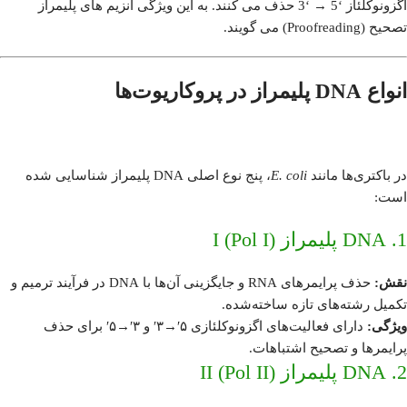
اگزونوکلئاز ‘5 → ‘3 حذف می کنند. به این ویژگی آنزیم های پلیمراز
تصحیح (Proofreading) می گویند.
انواع DNA پلیمراز در پروکاریوت‌ها
در باکتری‌ها مانند
E. coli
، پنج نوع اصلی DNA پلیمراز شناسایی شده
است:
1. DNA پلیمراز I (Pol I)
نقش:
حذف پرایمرهای RNA و جایگزینی آن‌ها با DNA در فرآیند ترمیم و
تکمیل رشته‌های تازه ساخته‌شده.
ویژگی:
دارای فعالیت‌های اگزونوکلئازی ۵′→۳′ و ۳′→۵′ برای حذف
پرایمرها و تصحیح اشتباهات.
2. DNA پلیمراز II (Pol II)