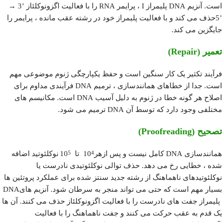
است. آنزیم DNA پلیمراز I ، پرایمر RNA را با فعالیت اگزونوکلئاز ’3 →
’5حذف می کند و با فعالیت پلیمراز خود در رشته عقب مانده ، پرایمر را
جایگزین می کند.
تعمیر (
Repair
)
فرآیند تکثیر یک کار سنگین است و حفظ یکپارچگی ژنوم موضوعی مهم
است. جدا از خطاهای همانندسازی ، ترمیم DNA فرآیندی مداوم برای
اصلاح هر گونه خطا در ژنوم به دلیل آسیب DNA است. مکانیسم های
مختلفی وجود دارد که توسط آن DNA ترمیم می شود.
تصحیح (
Proofreading
)
همانندسازی DNA کامل نیست و پس ازهر10
تا 10
نوکلئوتید اضافه
5
4
شده ، خطایی رخ می دهد. حذف توالی نوکلئوتیدی نادرست یا
نوکلئوتیدهای ناهماهنگ از رشته جدید سنتز شده برای عملکرد پروتئین ها
بسیار مهم است که حتی می تواند منجر به سرطان شود. آنزیم هایDNA
پلیمراز جفت های نادرست را با فعالیت اگزونوکلئاز حذف می کنند. آن ها
یک قدم به عقب حرکت می کنند و جفت ناهماهنگ را با فعالیت