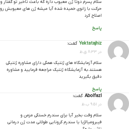
سلام پسرم دوتا ژن معیوب داره که باعث تاخیر تو گفتار و
حرکت با زانوی خمیده شده آیا میشه ژن های معیوبش رو
اصلاح کرد
پاسخ
yektatajhiz
گفت:
در 8:33 ق.ظ
سلام.آزمایشگاه های ژنتیک همگی دارای مشاوره ژنتیکی
هستند.به آزمایشگاه ژنتیک مراجعه فرمایید و مشاوره
دقیق بگیرید
پاسخ
Abolfazl
گفت:
در 9:51 ب.ظ
سلام وقت بخیر آیا برای سندرم خستگی مزمن و
فیبرومیالژیا یا سندرم کرونایی طولانی مدت ژن درمانی
تاثیر داره؟