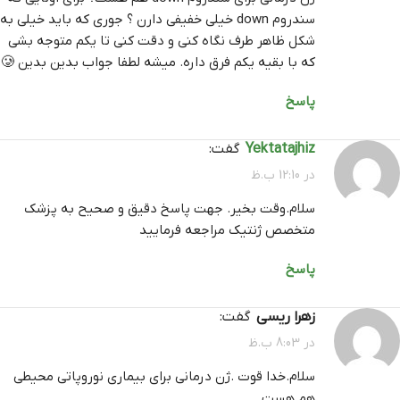
سندروم down خیلی خفیفی دارن ؟ جوری که باید خیلی به
شکل ظاهر طرف نگاه کنی و دقت کنی تا یکم متوجه بشی
که با بقیه یکم فرق داره. میشه لطفا جواب بدین بدین 🥲
پاسخ
yektatajhiz
گفت:
در 12:10 ب.ظ
سلام.وقت بخیر. جهت پاسخ دقیق و صحیح به پزشک
متخصص ژنتیک مراجعه فرمایید
پاسخ
زهرا ریسی
گفت:
در 8:03 ب.ظ
سلام.خدا قوت .ژن درمانی برای بیماری نوروپاتی محیطی
هم هست