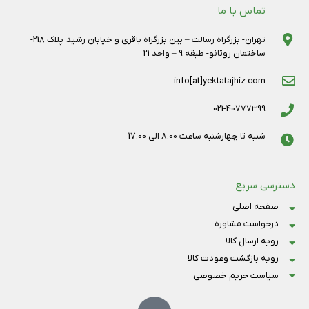
تماس با ما
تهران- بزرگراه رسالت – بین بزرگراه باقری و خیابان رشید پلاک 218-
ساختمان روتانو- طبقه 9 – واحد 21
info[at]yektatajhiz.com
021-40777399
شنبه تا چهارشنبه ساعت 8.00 الی 17.00
دسترسی سریع
صفحه اصلی
درخواست مشاوره
رویه ارسال کالا
رویه بازگشت وعودت کالا
سیاست حریم خصوصی