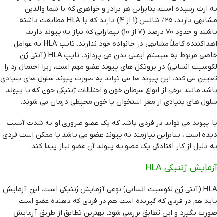
به ارث رسیده است، بنابراین هر برادر و خواهری که با شما والدین
مشابهی دارند، 25٪ شانس (1 از 4) دارند که با HLA مطابقت داشته
باشند و حدود 70 درصد (7 از 10) بیمارانی که نیاز به پیوند دارند،
اهداکننده کاملاً مشابهی در خانواده خود ندارند. تایپ HLA به عوامل
خاصی مربوط به سیستم ایمنی بدن می پردازد. تایپ HLA (آنتی ژن
لکوسیت انسانی) در پروتکل های پیوند عضو مهم است، زیرا احتمال رد را
تعیین می کند. این پیوند ها می تواند به صورت پیوند سلول های بنیادی
باشد مانند برخی از انواع سرطان خون و اختلالات ژنتیکی خون که با پیوند
سلول های بنیادی از مغز استخوان یا خون محیطی درمان می شوند.
یا پیوند می تواند در فردی باشد که یک عضو ضروری او به شدت آسیب
دیده است ، بنابراین نیازمند به پیوند عضو می باشد یا ممکن است فردی
به دلیل از کار افتادگی یک عضو به پیوند آن عضو نیاز پیدا کند.
آزمایش ژنتیکی HLA
HLA (آنتی ژن لکوسیت انسانی) نوعی آزمایش ژنتیکی است. این آزمایش
باید هم در فردی که گیرنده است هم در فردی که دهنده عضو است
صورت بگیرد و این تطابق بررسی شود. بهترین تطابق از طریق آزمایش