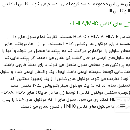
ژن های این مجموعه به سه گروه اصلی تقسیم می شوند: کلاس I ، کلاس
II و کلاس III.
ژن های کلاس I HLA/MHC :
شامل HLA-A، HLA-B و HLA-C هستند. تقریباً تمام سلول های دارای
هسته دارای مولکول های کلاس I HLA هستند. این‌ ژن ها، پروتئین‌های
سطح سلولی را رمزگذاری می‌کنند که به پپتیدها متصل می شوند و آنها را
به سلول‌های ایمنی در حال گشت‌زنی نشان می دهند. اگر پپتیدهایی که
به پروتئین های سطحی سلول متصل می شوند دارای منشأ خارجی باشند،
شناسایی توسط سیستم ایمنی باعث ایجاد یک واکنش ایمنی شده و سلول
آلوده تخریب می شود. مولکول های کلاس I از یک زنجیره سنگین آلفا
تشکیل شده اند که به یک مولکول میکروگلوبولین بتا-2 متصل است.
زنجیره سنگین مولکول کلاس I توسط ژن ها در جایگاه های HLA-A، HLA-
B و HLA-C کدگذاری می شود. سلول های T که مولکول های CD8 را بیان
می کنند با مولکول های کلاس I MHC واکنش نشان می دهند.