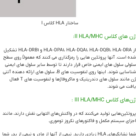
ساختار HLA کلاس I
ژن های کلاس II HLA/MHC:
از HLA-DPA1، HLA-DQA1، HLA-DQB1، HLA-DRA و HLA-DRB1 تشکیل
شده است. آنها پروتئین هایی را رمزگذاری می کنند که معمولاً روی سطح
سلولی سلول های ایمنی خاص قرار دارند تا توسط سایر سلول های ایمنی
شناسایی شوند. اینها روی لنفوسیت های B، سلول های ارائه دهنده آنتی
ژن مانند سلول های دندریتیک و ماکروفاژها و لنفوسیت های T فعال
یافت می شوند.
ژن‌های کلاس III HLA/MHC :
پروتئین‌هایی تولید می‌کنند که در واکنش‌های التهابی نقش دارند، مانند
اجزای سیستم مکمل و فاکتورهای نکروز توموری.
شما نشانگرهای HLA زیادی دارید. نیمی از آنها از مادر و نیمی از پدر شما