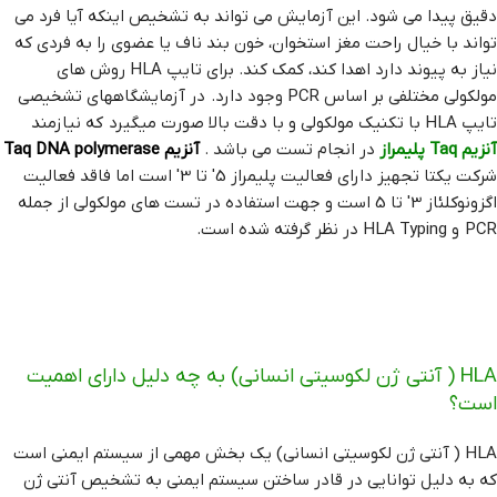
دقیق پیدا می شود. این آزمایش می تواند به تشخیص اینکه آیا فرد می
تواند با خیال راحت مغز استخوان، خون بند ناف یا عضوی را به فردی که
نیاز به پیوند دارد اهدا کند، کمک کند. برای تایپ HLA روش های
مولکولی مختلفی بر اساس PCR وجود دارد. در آزمایشگاههای تشخیصی
تایپ HLA با تکنیک مولکولی و با دقت بالا صورت میگیرد که نیازمند
آنزیم Taq
پلیمراز
در انجام تست می باشد .
آنزیم Taq DNA
polymerase
شرکت یکتا تجهیز دارای فعالیت پلیمراز 5′ تا 3′ است اما فاقد فعالیت
اگزونوکلئاز 3′ تا 5 است و جهت استفاده در تست های مولکولی از جمله
PCR و HLA Typing در نظر گرفته شده است.
HLA ( آنتی ژن لکوسیتی انسانی) به چه دلیل دارای اهمیت
است؟
HLA ( آنتی ژن لکوسیتی انسانی) یک بخش مهمی از سیستم ایمنی است
که به دلیل توانایی در قادر ساختن سیستم ایمنی به تشخیص آنتی ژن