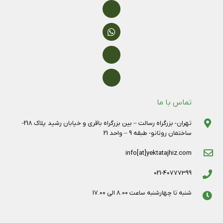
تماس با ما
تهران- بزرگراه رسالت – بین بزرگراه باقری و خیابان رشید پلاک 218-
ساختمان روتانو- طبقه 9 – واحد 21
info[at]yektatajhiz.com
021-40777399
شنبه تا چهارشنبه ساعت 8.00 الی 17.00