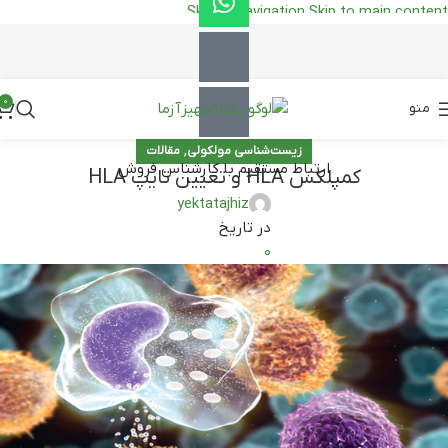
Skip to navigation
Skip to main content
0
منو
,
زیست‌شناسی مولکولی
مقالات
ارتباط مستقیم با کارشناس فروش
کمپلکس HLA و تعیین تایپ HLA
yektatajhiz
در تاریخ
0