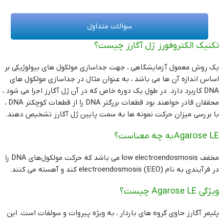
سوالات متداول
تکنیک الکتروفورز ژل آگارز چیست؟
یک روش معمول آزمایشگاهی ، جهت جداسازی مولکول های بیولوژیکی بر
اساس اندازه آن ها می باشد ، به عنوان مثال در جداسازی مولکول های
DNA کاربرد دارد. در طول یک دوره خاص که در آن ژل آگارز اجرا می شود ،
محققان قادر خواهند بود قطعات بزرگتر DNA را از قطعات کوچکتر DNA ،
با بررسی میزان حرکت نمونه ها به سمت پایین ژل آگارز تشخیص دهند.
Agarose LE به چه معناست؟
مخفف low electroendosmosis می باشد که حرکت مولکول‌های DNA را
در فرآیندی به نام electroendosmosis (EEO) کند و آهسته می کنند.
ویژگی Agarose LE چیست؟
پلیمر آگارز حاوی گروه های باردار ، به ویژه پیروات و سولفات است. این