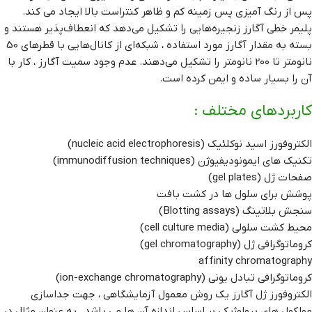
پس از رنگ آمیزی پس زمینه کم و ظاهر کنتراست بالا ایجاد می کند.
پلیمر خطی آگارز زنجیره‌هایی را تشکیل می‌دهد که انعطاف‌پذیر هستند و
بسته به مقدار آگارز مورد استفاده ، شبکه‌ای از کانال‌هایی با قطرهای 50
نانومتر تا 200 نانومتر را تشکیل می‌دهند. عدم وجود سمیت آگارز ، کار با
آن را بسیار ساده و ایمن کرده است.
کاربردهای مختلف :
الکتروفورز اسید نوکلئیک (nucleic acid electrophoresis)
تکنیک های ایمونودیفیوژن (immunodiffusion techniques)
صفحات ژل (gel plates)
پوشش برای سلول ها در کشت بافت
سنجش بلاتینگ (Blotting assays)
محیط کشت سلولی (cell culture media)
کروماتوگرافی ژل (gel chromatography)
affinity chromatography
کروماتوگرافی تبادل یونی (ion-exchange chromatography)
الکتروفورز ژل آگارز یک روش معمول آزمایشگاهی ، جهت جداسازی
مولکول های بیولوژیکی بر اساس اندازه آن ها می باشد ، به عنوان مثال در