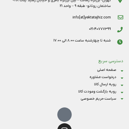
تهران- بزرگراه رسالت – بین بزرگراه باقری و خیابان رشید پلاک 218-
ساختمان روتانو- طبقه 9 – واحد 21
info[at]yektatajhiz.com
021-40777399
شنبه تا چهارشنبه ساعت 8.00 الی 17.00
دسترسی سریع
صفحه اصلی
درخواست مشاوره
رویه ارسال کالا
رویه بازگشت وعودت کالا
سیاست حریم خصوصی