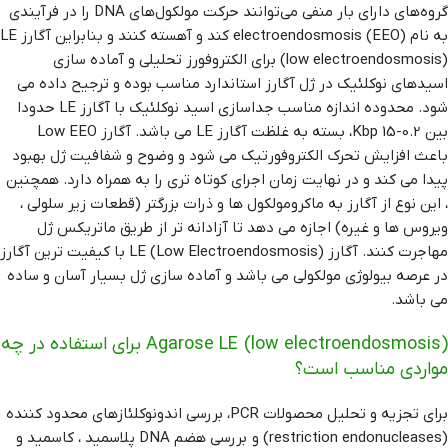
گروه‌های دارای بار منفی می‌توانند حرکت مولکول‌های DNA را در فرآیندی
به نام electroendosmosis (EEO) کند و آهسته کنند و بنابراین آگارز LE
(low electroendosmosis) برای الکتروفورز تحلیلی و آماده سازی
اسیدهای نوکلئیک در ژل آگارز استاندارد مناسب بوده و ترجیح داده می
شود. محدوده اندازه مناسب جداسازی اسید نوکلئیک با آگارز LE حدودا
بین 0.2-15 Kbp، بسته به غلظت آگارز LE می باشد. آگارز Low EEO
باعث افزایش تحرک الکتروفورتیک می شود و وضوح و شفافیت ژل بهبود
پیدا می کند و در نهایت زمان اجرای کوتاه تری را به همراه دارد. همچنین
، این نوع از آگارز به ماکرومولکول ها و ذرات بزرگتر (قطعات زیر سلولی ،
ویروس ها و غیره) اجازه می دهد تا آزادانه تر از طریق ماتریکس ژل
مهاجرت کنند. آگارز LE (Low Electroendosmosis) با کیفیت ترین آگارز
در عرصه بیولوژی مولکولی می باشد و آماده ‌سازی ژل بسیار آسان و ساده
می باشد.
Agarose LE (low electroendosmosis) برای استفاده در چه
مواردی مناسب است؟
برای تجزیه و تحلیل محصولات PCR، بررسی اندونوکلئازهای محدود کننده
(restriction endonucleases) و بررسی هضم DNA پلاسمید ، کاسمید و