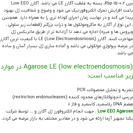
بین 0.2-15 Kbp، بسته به غلظت آگارز LE می باشد. آگارز Low EEO
باعث افزایش تحرک الکتروفورتیک می شود و وضوح و شفافیت ژل بهبود
پیدا می کند و در نهایت زمان اجرای کوتاه تری را به همراه دارد. همچنین
، این نوع از آگارز به ماکرومولکول ها و ذرات بزرگتر (قطعات زیر سلولی ،
ویروس ها و غیره) اجازه می دهد تا آزادانه تر از طریق ماتریکس ژل
مهاجرت کنند. آگارز LE (Low Electroendosmosis) با کیفیت ترین آگارز
در عرصه بیولوژی مولکولی می باشد و آماده ‌سازی ژل بسیار آسان و ساده
می باشد.
Agarose LE (low electroendosmosis) در موارد
زیر مناسب است:
تجزیه و تحلیل محصولات PCR
بررسی اندونوکلئازهای محدود کننده (restriction endonucleases)
هضم DNA پلاسمید، کاسمید و فاژ λ
Low EEO Agarose
، جهت انجام الکتروفورز ژل آگارز و … توسط شرکت
یکتا تجهیز آزما ارائه می شود و در مقادیر مختلف به بازار عرضه می گردد.