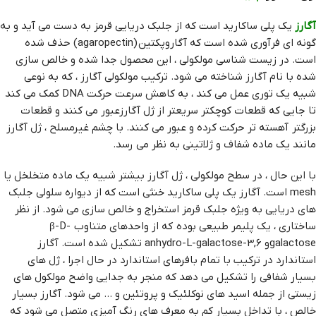
آگارز
یک پلی ساکارید است که از جلبک دریایی قرمز به دست می آید و به
گونه ای فرآوری شده است که آگاروپکتین (agaropectin) حذف شده
است. در زیست شناسی مولکولی ، این محصول جدا شده و خالص سازی
شده با نام آگارز شناخته می شود. ترکیب مولکولی آگارز ، که به نوعی
شبیه یک توری عمل می کند ، به کاهش سرعت حرکت DNA کمک می کند
تا جایی که قطعات کوچکتر سریعتر از ژل آگارزعبور می کنند و قطعات
بزرگتر آهسته تر حرکت کرده و عبور می کنند. با چشم غیرمسلح ، ژل آگارز
مانند یک ماده شفاف و ژلاتینی به نظر می رسد.
با این حال ، در سطح مولکولی ، ژل آگارز بیشتر شبیه یک ماده متخلخل یا
mesh است. آگارز یک پلی ساکارید خنثی است که از دیواره سلولی جلبک
های دریایی به ویژه جلبک قرمز استخراج و خالص سازی می شود. از نظر
ساختاری ، یک پلیمر طبیعی بوده که از واحدهای متناوب β-D-
galactoseو 3,6-anhydro-L-galactose تشکیل شده است. آگارز
استاندارد در ترکیب با تمام بافرهای استاندارد در حال اجرا ، ژل های
بسیار شفافی را تشکیل می دهد که منجر به جدایی واضح مولکول های
زیستی از جمله اسید های نوکلئیک و پروتئین و … می شود. آگارز بسیار
خالص ، با تداخل بسیار کم به معرف های رنگ آمیزی متصل می شود که