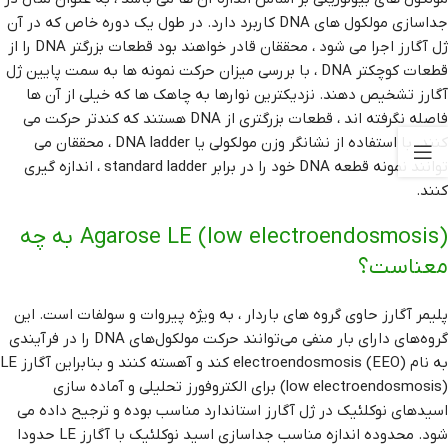
جداسازی مولکول های DNA کاربرد دارد. در طول یک دوره خاص که در آن
ژل آگارز اجرا می شود ، محققان قادر خواهند بود قطعات بزرگتر DNA را از
قطعات کوچکتر DNA ، با بررسی میزان حرکت نمونه ها به سمت پایین ژل
آگارز تشخیص دهند. نزدیکترین نوارها به چاهک ها که خیلی از آن ها
فاصله نگرفته اند ، قطعات بزرگتری از DNA هستند که کندتر حرکت می
کنند. با استفاده از نشانگر وزن مولکولی یا DNA ladder ، محققان می
توانند نمونه قطعه DNA خود را در برابر standard ladder ، اندازه گیری
کنند.
Agarose LE (low electroendosmosis) به چه
معناست؟
پلیمر آگارز حاوی گروه های باردار ، به ویژه پیروات و سولفات است. این
گروه‌های دارای بار منفی می‌توانند حرکت مولکول‌های DNA را در فرآیندی
به نام electroendosmosis (EEO) کند و آهسته کنند و بنابراین آگارز LE
(low electroendosmosis) برای الکتروفورز تحلیلی و آماده سازی
اسیدهای نوکلئیک در ژل آگارز استاندارد مناسب بوده و ترجیح داده می
شود. محدوده اندازه مناسب جداسازی اسید نوکلئیک با آگارز LE حدودا