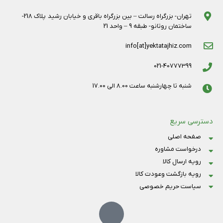
تهران- بزرگراه رسالت – بین بزرگراه باقری و خیابان رشید پلاک 218-
ساختمان روتانو- طبقه 9 – واحد 21
info[at]yektatajhiz.com
021-40777399
شنبه تا چهارشنبه ساعت 8.00 الی 17.00
دسترسی سریع
صفحه اصلی
درخواست مشاوره
رویه ارسال کالا
رویه بازگشت وعودت کالا
سیاست حریم خصوصی