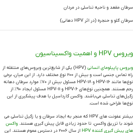
سرطان مقعد و ناحیه تناسلی در مردان
سرطان گلو و حنجره (در اثر HPV دهانی)
ویروس HPV و اهمیت واکسیناسیون
ویروس پاپیلومای انسانی
(HPV) یکی از شایع‌ترین ویروس‌های منتقله از
راه تماس جنسی است و بیش از 200 نوع مختلف دارد. از این میان، برخی
نوع‌ها مانند HPV-16 و HPV-18 مسئول بیش از 70٪ موارد سرطان دهانه
رحم هستند. همچنین نوع‌های HPV-6 و HPV-11 مسئول ایجاد 90٪ از
زگیل‌های تناسلی می‌باشند. واکسن گارداسیل با هدف پیشگیری از این
نوع‌ها طراحی شده است.
بیشتر عفونت های HPV که منجر به ایجاد سرطان و یا زگیل تناسلی می
شوند با تزریق واکسن، تا حدود زیادی قابل پیش گیری هستند.
واکسن
های پیش گیری کننده HPV
از سال 2006 در دسترس عموم هستند. این