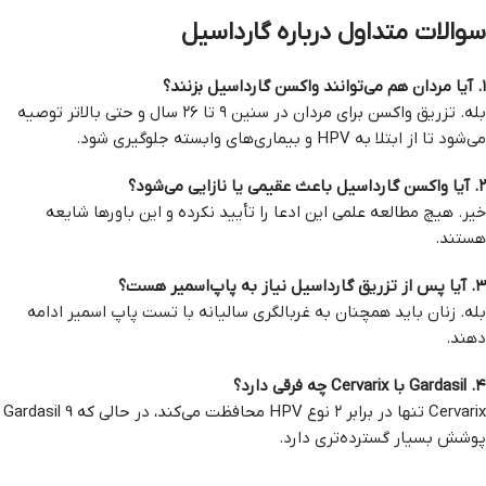
سوالات متداول درباره گارداسیل
۱. آیا مردان هم می‌توانند واکسن گارداسیل بزنند؟
بله. تزریق واکسن برای مردان در سنین ۹ تا ۲۶ سال و حتی بالاتر توصیه
می‌شود تا از ابتلا به HPV و بیماری‌های وابسته جلوگیری شود.
۲. آیا واکسن گارداسیل باعث عقیمی یا نازایی می‌شود؟
خیر. هیچ مطالعه علمی این ادعا را تأیید نکرده و این باورها شایعه
هستند.
۳. آیا پس از تزریق گارداسیل نیاز به پاپ‌اسمیر هست؟
بله. زنان باید همچنان به غربالگری سالیانه با تست پاپ اسمیر ادامه
دهند.
۴. Gardasil با Cervarix چه فرقی دارد؟
Cervarix تنها در برابر ۲ نوع HPV محافظت می‌کند، در حالی که Gardasil 9
پوشش بسیار گسترده‌تری دارد.