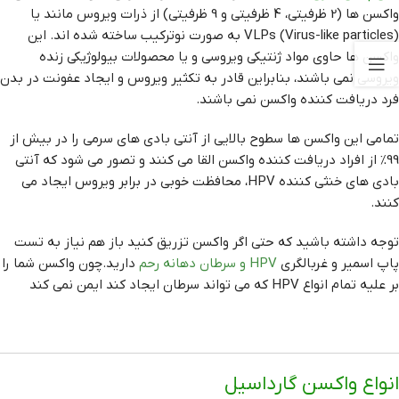
واکسن ها (2 ظرفیتی، 4 ظرفیتی و 9 ظرفیتی) از ذرات ویروس مانند یا
VLPs (Virus-like particles) به صورت نوترکیب ساخته شده اند. این
واکسن ها حاوی مواد ژنتیکی ویروسی و یا محصولات بیولوژیکی زنده
ویروسی نمی باشند، بنابراین قادر به تکثیر ویروس و ایجاد عفونت در بدن
فرد دریافت کننده واکسن نمی باشند.
تمامی این واکسن ها سطوح بالایی از آنتی بادی های سرمی را در بیش از
99% از افراد دریافت کننده واکسن القا می کنند و تصور می شود که آنتی
بادی های خنثی کننده HPV، محافظت خوبی در برابر ویروس ایجاد می
کنند.
توجه داشته باشید که حتی اگر واکسن تزریق کنید باز هم نیاز به تست
پاپ اسمیر و غربالگری
HPV و سرطان دهانه رحم
دارید.چون واکسن شما را
بر علیه تمام انواع HPV که می تواند سرطان ایجاد کند ایمن نمی کند
انواع واکسن گارداسیل