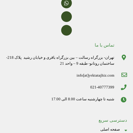
تماس با ما
تهران- بزرگراه رسالت – بین بزرگراه باقری و خیابان رشید پلاک 218-
ساختمان روتانو- طبقه 9 – واحد 21
info[at]yektatajhiz.com
021-40777399
شنبه تا چهارشنبه ساعت 8.00 الی 17.00
دسترسی سریع
صفحه اصلی