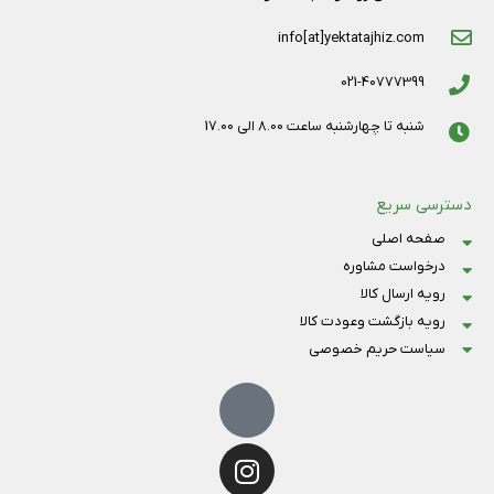
info[at]yektatajhiz.com
021-40777399
شنبه تا چهارشنبه ساعت 8.00 الی 17.00
دسترسی سریع
صفحه اصلی
درخواست مشاوره
رویه ارسال کالا
رویه بازگشت وعودت کالا
سیاست حریم خصوصی