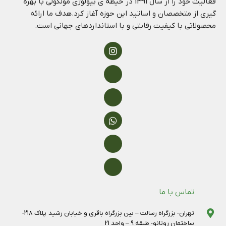
فعالیت خود را از سال 1391 در حیطه ی بیولوژی مولکولی با بهره
گیری از متخصصان و اساتید این حوزه آغاز کرد.هدف ما ارائه
محصولاتی با کیفیت رقابتی و با استانداردهای جهانی است.
تماس با ما
تهران- بزرگراه رسالت – بین بزرگراه باقری و خیابان رشید پلاک 218-
ساختمان روتانو- طبقه 9 – واحد 21