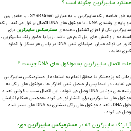
عملکرد سایبرگرین چگونه است ؟
به طور خلاصه رنگ سایبرگرین یا به عبارتی SYBR Green ، با حضور بین
دو پایه ی رشته ی DNA ، با مولکول های DNA اتصال بر قرار می کند . رنگ
سایبرگرین یکی از اجزای تشکیل دهنده ی
مسترمیکس سایبرگرین
برای
استفاده از واکنش های ریل تایم می باشد ، زیرا با حضور رنگ سایبرگرین ،
کاربر می تواند میزان امپلیفای شدن DNA در پایان هر سیکل را اندازه
گیری نماید .
علت اتصال سایبرگرین به مولکول های DNA چیست ؟
زمانی که پژوهشگر یا محقق اقدام به استفاده از مسترمیکس سایبرگرین
می نماید ، در ابتدا پس از متصل شدن آغازگر ها ، مولکول های رنگی به
رشته های دوتایی DNA وصل می شوند . این اتصال سبب بالا رفتن تعداد
مولکول های سایبرگرین برای انتشار نور می گردد .همچنین هنگام افزایش
طول DNA ، تعداد مولکول های رنگی بیشتری به DNA های سنتز شده
وصل می گردد .
آیا رنگ سایبرگرین که در
مسترمیکس سایبرگرین
مورد