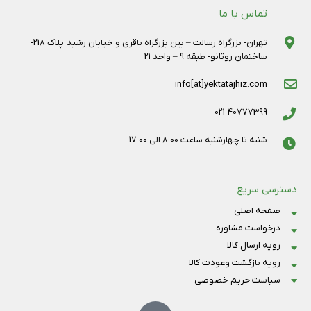
تماس با ما
تهران- بزرگراه رسالت – بین بزرگراه باقری و خیابان رشید پلاک 218-
ساختمان روتانو- طبقه 9 – واحد 21
info[at]yektatajhiz.com
021-40777399
شنبه تا چهارشنبه ساعت 8.00 الی 17.00
دسترسی سریع
صفحه اصلی
درخواست مشاوره
رویه ارسال کالا
رویه بازگشت وعودت کالا
سیاست حریم خصوصی