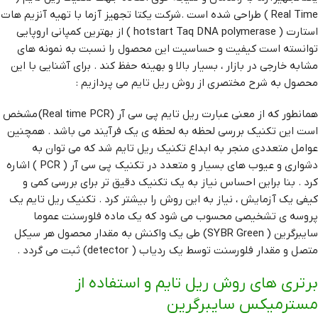
Real Time ) طراحی شده است .شرکت یکتا تجهیز آزما با تهیه آنزیم هات
استارت ( hotstart Taq DNA polymerase ) از بهترین کمپانی اروپایی
توانسته است کیفیت و حساسیت این محصول را نسبت به نمونه های
مشابه خارجی در بازار ، بسیار بالا و بهینه حفظ کند . برای آشنایی با این
محصول به شرح مختصری از روش ریل تایم می پردازیم :
همانطور که از معنی عبارت ریل تایم پی سی آر (Real time PCR) مشخص
است این تکنیک بررسی لحظه به لحظه ی یک فرآیند می باشد . همچنین
عوامل متعددی منجر به ابداع تکنیک ریل تایم شد که می توان به
دشواری و عیوب های بسیار و متعدد در تکنیک پی سی آر ( PCR ) اشاره
کرد . بنا براین احساس نیاز به یک تکنیک دقیق تر برای بررسی کمی و
کیفی یک آزمایش ، نیاز به این روش را بیشتر کرد . تکنیک ریل تایم یک
پروسه ی تشخیصی محسوب می شود که یک ماده فلورسنت عموما
سایبرگرین ( SYBR Green) طی یک واکنش به مقدار محصول هر سیکل
متصل و مقدار فلورسنت توسط یک ردیاب ( detector) ثبت می گردد .
برتری های روش ریل تایم و استفاده از
مسترمیکس سایبرگرین