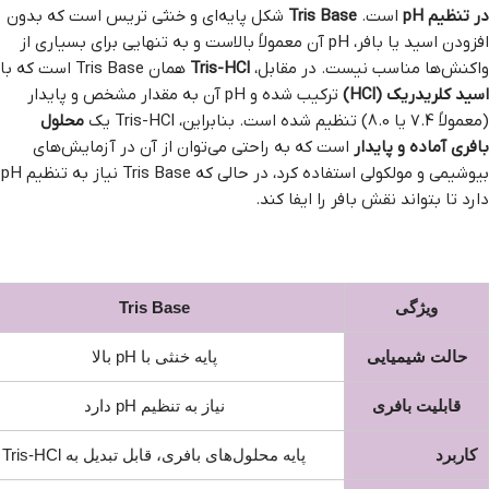
در تنظیم pH
است.
Tris Base
شکل پایه‌ای و خنثی تریس است که بدون
افزودن اسید یا بافر، pH آن معمولاً بالاست و به تنهایی برای بسیاری از
واکنش‌ها مناسب نیست. در مقابل،
Tris-HCl
همان Tris Base است که با
اسید کلریدریک (HCl)
ترکیب شده و pH آن به مقدار مشخص و پایدار
(معمولاً 7.4 یا 8.0) تنظیم شده است. بنابراین، Tris-HCl یک
محلول
بافری آماده و پایدار
است که به راحتی می‌توان از آن در آزمایش‌های
بیوشیمی و مولکولی استفاده کرد، در حالی که Tris Base نیاز به تنظیم pH
دارد تا بتواند نقش بافر را ایفا کند.
ویژگی
Tris Base
حالت شیمیایی
پایه خنثی با pH بالا
قابلیت بافری
نیاز به تنظیم pH دارد
کاربرد
پایه محلول‌های بافری، قابل تبدیل به Tris-HCl