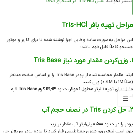
بیشتر بخوانید
نقش Tris-HCl در استخراج DNA
مراحل تهیه بافر Tris-HCl
این مراحل به‌صورت ساده و قابل اجرا نوشته شده تا برای کاربر و موتور
جستجو کاملاً قابل فهم باشد:
۱. وزن‌کردن مقدار مورد نیاز Tris Base
ابتدا مقدار محاسبه‌شده از پودر Tris Base را بر اساس غلظت مدنظر
(مثلاً ۱M یا 0.5M) وزن کنید.
مثال: برای تهیه
۱ لیتر محلول ۱ مولار
، حدود
۱۲۱٫۱۴ گرم Tris Base
لازم
است.
۲. حل کردن Tris در نصف حجم آب
پودر را در حدود
۵۰۰ میلی‌لیتر
آب مقطر بریزید.
بهتر است ظرف روی همزن مغناطیسی قرار گیرد تا توده پودر سریع‌تر حل