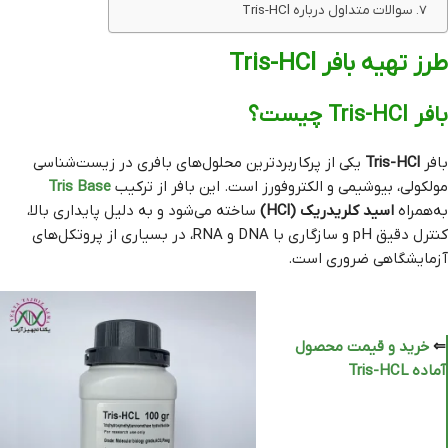
سوالات متداول درباره Tris-HCl
طرز تهیه بافر Tris-HCl
بافر Tris-HCl چیست؟
بافر
Tris-HCl
یکی از پرکاربردترین محلول‌های بافری در زیست‌شناسی
مولکولی، بیوشیمی و الکتروفورز است. این بافر از ترکیب
Tris Base
به‌همراه
اسید کلریدریک (HCl)
ساخته می‌شود و به دلیل پایداری بالا،
کنترل دقیق pH و سازگاری با DNA و RNA، در بسیاری از پروتکل‌های
آزمایشگاهی ضروری است.
⇐
خرید و قیمت محصول
آماده Tris-HCL