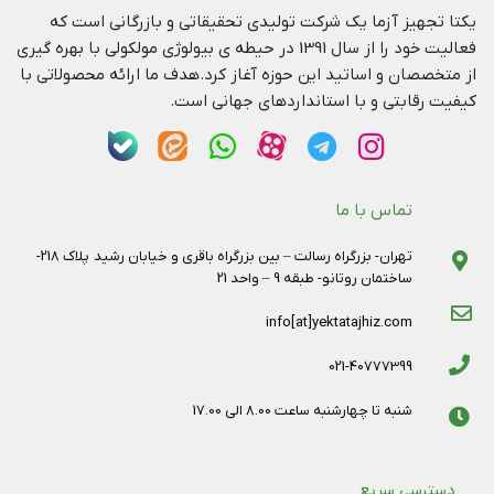
یکتا تجهیز آزما یک شرکت تولیدی تحقیقاتی و بازرگانی است که
فعالیت خود را از سال 1391 در حیطه ی بیولوژی مولکولی با بهره گیری
از متخصصان و اساتید این حوزه آغاز کرد.هدف ما ارائه محصولاتی با
کیفیت رقابتی و با استانداردهای جهانی است.
تماس با ما
تهران- بزرگراه رسالت – بین بزرگراه باقری و خیابان رشید پلاک 218-
ساختمان روتانو- طبقه 9 – واحد 21
info[at]yektatajhiz.com
021-40777399
شنبه تا چهارشنبه ساعت 8.00 الی 17.00
دسترسی سریع