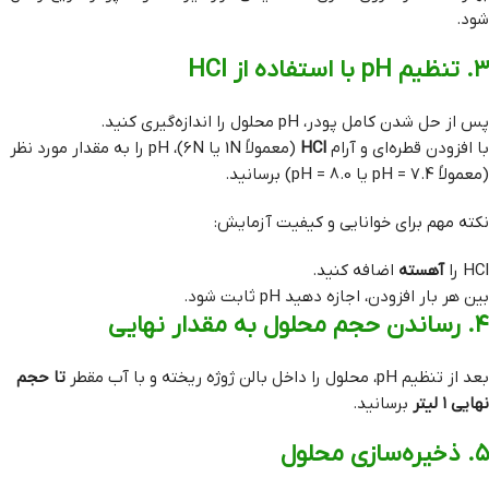
شود.
۳. تنظیم pH با استفاده از HCl
پس از حل شدن کامل پودر، pH محلول را اندازه‌گیری کنید.
با افزودن قطره‌ای و آرام
HCl
(معمولاً 1N یا 6N)، pH را به مقدار مورد نظر
(معمولاً pH = 7.4 یا pH = 8.0) برسانید.
نکته مهم برای خوانایی و کیفیت آزمایش:
HCl را
آهسته
اضافه کنید.
بین هر بار افزودن، اجازه دهید pH ثابت شود.
۴. رساندن حجم محلول به مقدار نهایی
بعد از تنظیم pH، محلول را داخل بالن ژوژه ریخته و با آب مقطر
تا حجم
نهایی ۱ لیتر
برسانید.
۵. ذخیره‌سازی محلول