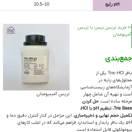
pH رایج
10–10.5
⇐ خرید تریس بیس یا تریس
آمینومتان
جمع‌بندی
بافر Tris-HCl یکی از
محلول‌های پایه در
آزمایشگاه‌های زیست‌شناسی
تریس آمینیومتان
است و تهیه آن شامل چهار
مرحله ساده است:
حل کردن
Tris Base، تنظیم pH با HCl،
تکمیل حجم نهایی و ذخیره‌سازی
. این مراحل در کنار کنترل دقیق دما و
pH، یک بافر پایدار و استاندارد فراهم می‌کند که در اغلب کارهای
بیومولکولی قابل استفاده است.