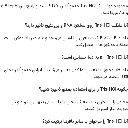
محدوده مؤثر بافر Tris-HCl معمولاً بین 7 تا 9 است و رایج‌ترین pHها 7.4
و 8.0 می‌باشند.
آیا غلظت Tris-HCl روی عملکرد DNA و پروتئین تأثیر دارد؟
بله، غلظت کم ظرفیت بافری را کاهش می‌دهد و غلظت زیاد ممکن است
عملکرد مولکول‌ها را مختل کند.
آیا pH Tris-HCl به دما حساس است؟
بله، pH محلول با تغییر دما کمی تغییر می‌کند، بنابراین معمولاً در دمای
اتاق تنظیم می‌شود.
چگونه Tris-HCl را برای استفاده بعدی ذخیره کنیم؟
محلول را در بطری دربسته شیشه‌ای یا پلاستیکی نگهداری کرده و در
صورت نیاز استریل کنید.
آیا Tris-HCl را می‌توان با سایر بافرها ترکیب کرد؟