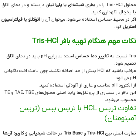
محلول Tris-HCl را در
بطری شیشه‌ای یا پلی‌اتیلن
دربسته و در دمای اتاق
یا یخچال نگهداری کنید.
اگر در محیط حساس استفاده می‌شود، می‌توان آن را
اتوکلاو
یا
فیلتراسیون
استریل
کرد.
نکات مهم هنگام تهیه بافر Tris-HCl
Tris نسبت به
تغییر دما حساس
است؛ بنابراین pH باید در دمای
اتاق
تنظیم شود.
مراقب باشید که HCl بیش از حد اضافه نکنید، چون باعث افت ناگهانی
pH می‌شود.
از الکترود pH مناسب و عاری از آلودگی استفاده کنید.
این بافر در بسیاری از پروتکل‌ها پایه اصلی محلول‌های TAE، TBE و TE
محسوب می‌شود.
تفاوت تریس HCL با تریس بیس (تریس
آمینومتان)
تفاوت اصلی بین
Tris-HCl
و
Tris Base
در
حالت شیمیایی و کاربرد آن‌ها