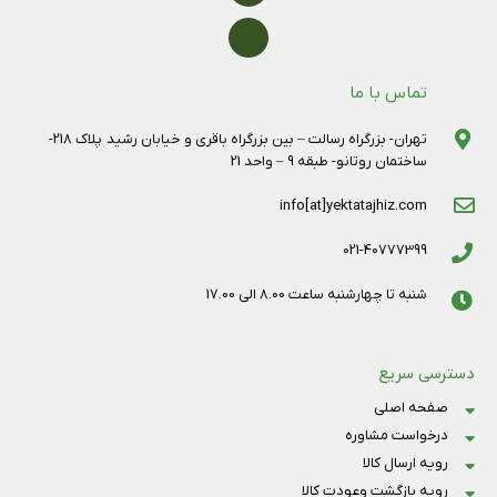
تماس با ما
تهران- بزرگراه رسالت – بین بزرگراه باقری و خیابان رشید پلاک 218-
ساختمان روتانو- طبقه 9 – واحد 21
info[at]yektatajhiz.com
021-40777399
شنبه تا چهارشنبه ساعت 8.00 الی 17.00
دسترسی سریع
صفحه اصلی
درخواست مشاوره
رویه ارسال کالا
رویه بازگشت وعودت کالا