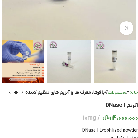
بزرگنمایی تصویر
خانه
/
محصولات
/
بافرها، معرف ها و آنزیم های تنظیم کننده
آنزیم DNase I
14،000،000
﷼
10mg
DNase I Lyophilized powder
پودر لیوفیلیزه