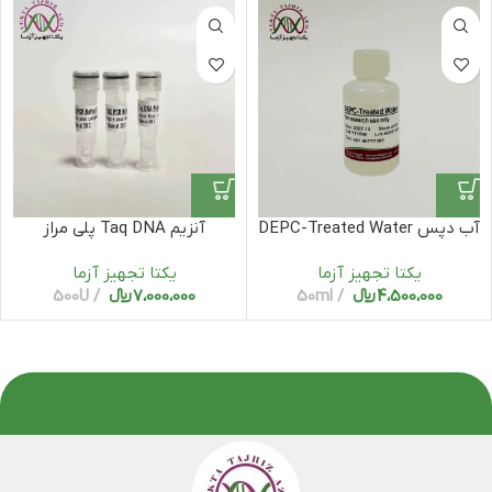
آب دپس DEPC-Treated Water
آنزیم Taq DNA پلی مراز
| DEPC
یکتا تجهیز آزما
یکتا تجهیز آزما
4،500،000
﷼
50ml
7،000،000
﷼
500U