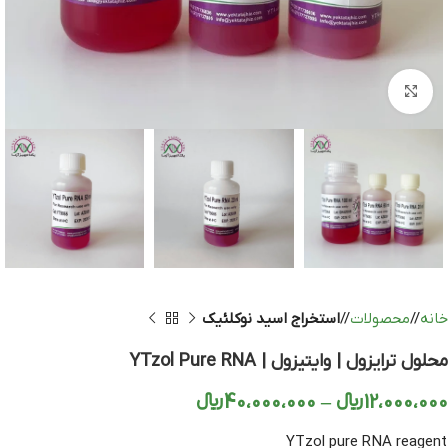
بزرگنمایی تصویر
خانه
/
محصولات
/
استخراج اسید نوکلئیک
محلول ترایزول | وایتیزول | YTzol Pure RNA
12،000،000
﷼
–
40،000،000
﷼
YTzol pure RNA reagent