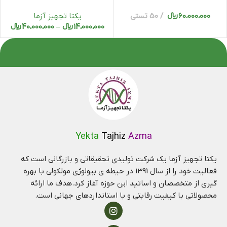
تجهیز آزما | YTA-Blood DNA
reagent | DNA
60،000،000
﷼
50 تستی
یکتا تجهیز آزما
Extraction mini Kit
14،000،000
﷼
–
40،000،000
﷼
Yekta
Tajhiz
Azma
یکتا تجهیز آزما یک شرکت تولیدی تحقیقاتی و بازرگانی است که
فعالیت خود را از سال 1391 در حیطه ی بیولوژی مولکولی با بهره
گیری از متخصصان و اساتید این حوزه آغاز کرد.هدف ما ارائه
محصولاتی با کیفیت رقابتی و با استانداردهای جهانی است.