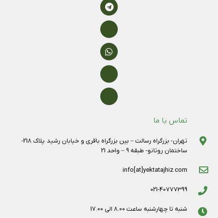
تماس با ما
تهران- بزرگراه رسالت – بین بزرگراه باقری و خیابان رشید پلاک 218-
ساختمان روتانو- طبقه 9 – واحد 21
info[at]yektatajhiz.com
021-40777399
شنبه تا چهارشنبه ساعت 8.00 الی 17.00