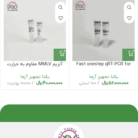
Fast onestep qRT-PCR for
آنزیم MMLV مقاوم به حرارت
probe mastermix
یکتا تجهیز آزما
یکتا تجهیز آزما
52،000،000
﷼
100 تستی
40،000،000
﷼
10000 یونیت