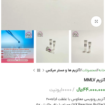
بزرگنمایی تصویر
خانه
/
محصولات
/
آنزیم ها و مستر میکس
آنزیم MMLV
44،000،000
﷼
10000یونیت
آنزیم رونویسی معکوس با غلظت 200u/μl
(5X Reaction Buffer) همراه با بافر واکنش 5x