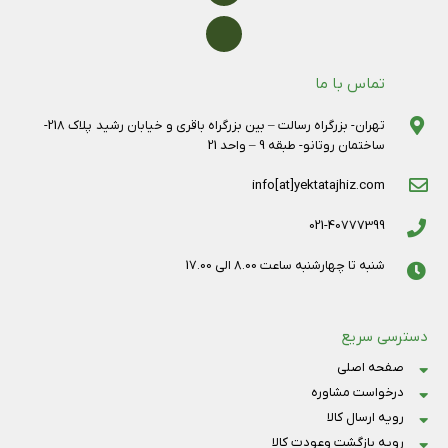
تماس با ما
تهران- بزرگراه رسالت – بین بزرگراه باقری و خیابان رشید پلاک 218-
ساختمان روتانو- طبقه 9 – واحد 21
info[at]yektatajhiz.com
021-40777399
شنبه تا چهارشنبه ساعت 8.00 الی 17.00
دسترسی سریع
صفحه اصلی
درخواست مشاوره
رویه ارسال کالا
رویه بازگشت وعودت کالا