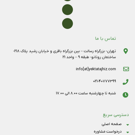
تماس با ما
تهران- بزرگراه رسالت – بین بزرگراه باقری و خیابان رشید پلاک 218-
ساختمان روتانو- طبقه 9 – واحد 21
info[at]yektatajhiz.com
021-40777399
شنبه تا چهارشنبه ساعت 8.00 الی 17.00
دسترسی سریع
صفحه اصلی
درخواست مشاوره