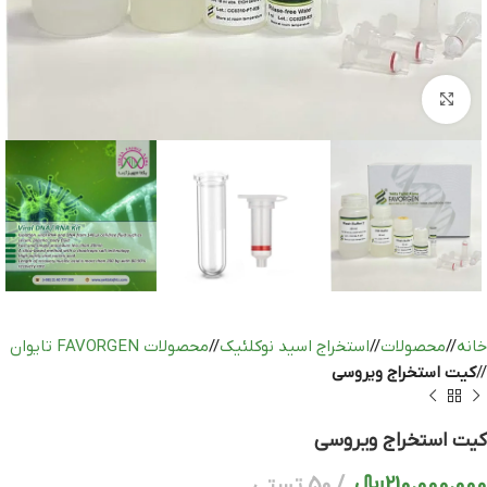
بزرگنمایی تصویر
خانه
/
محصولات
/
استخراج اسید نوکلئیک
/
محصولات FAVORGEN تایوان
/
کیت استخراج ویروسی
کیت استخراج ویروسی
210،000،000
﷼
50 تستی