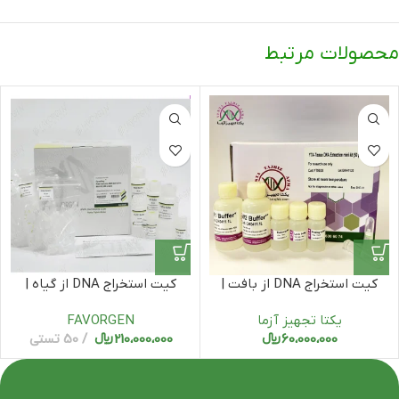
محصولات مرتبط
کیت استخراج DNA از بافت |
کیت استخراج DNA از گیاه |
Plant Genomic DNA
YTA-Tissue DNA extraction
یکتا تجهیز آزما
FAVORGEN
mini kit یکتا تجهیز آزما
Extraction Mini Kit
60،000،000
﷼
210،000،000
﷼
50 تستی